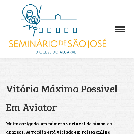
Vitória Máxima Possível
Em Aviator
Muito obrigado, um número variável de símbolos
aparece. Se você já está viciado em roleta online