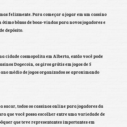
, mas felizmente. Para começar a jogar em um cassino
m ótimo bônus de boas-vindas para novos jogadores e
de depósito.
uma cidade cosmopolita em Alberta, então você pode
inos Dogecoin, os giros grátis em jogos de 5
 ano médio de jogos organizados se aproximando
 sacar, todos os cassinos online para jogadores da
para que você possa escolher entre uma variedade de
 pôquer que teve representantes importantes em