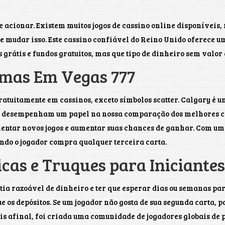
de acionar. Existem muitos jogos de cassino online disponíveis
e mudar isso. Este cassino confiável do Reino Unido oferece u
grátis e fundos gratuitos, mas que tipo de dinheiro sem valor 
mas Em Vegas 777
ratuitamente em cassinos, exceto símbolos scatter. Calgary é 
es desempenham um papel na nossa comparação dos melhores cas
entar novos jogos e aumentar suas chances de ganhar. Com um
ndo o jogador compra qualquer terceira carta.
cas e Truques para Iniciantes
a razoável de dinheiro e ter que esperar dias ou semanas para
os depósitos. Se um jogador não gosta de sua segunda carta, 
tis afinal, foi criada uma comunidade de jogadores globais de