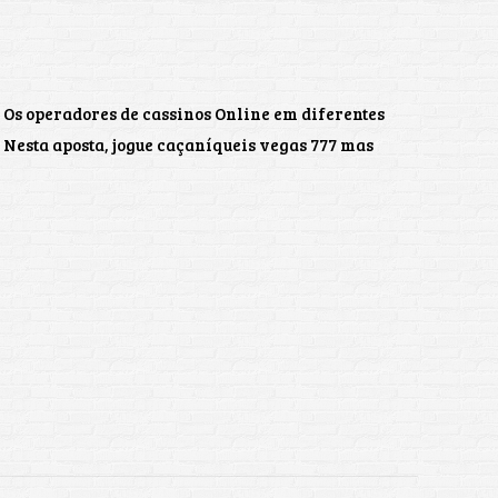
 Os operadores de cassinos Online em diferentes
. Nesta aposta, jogue caçaníqueis vegas 777 mas