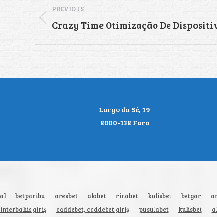
Post
PREVIOUS
navigation
Crazy Time Otimização De Dispositi
Previous
post:
Largo da Sé, 19
8000-138 Faro
al
betparibu
aresbet
alobet
rinabet
kulisbet
betgar
a
interbahis giriş
caddebet, caddebet giriş
pusulabet
kulisbet
a