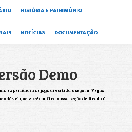
ÁRIO
HISTÓRIA E PATRIMÓNIO
IAIS
NOTÍCIAS
DOCUMENTAÇÃO
Versão Demo
ma experiência de jogo divertida e segura. Vegas
comendável que você confira nossa seção dedicada à