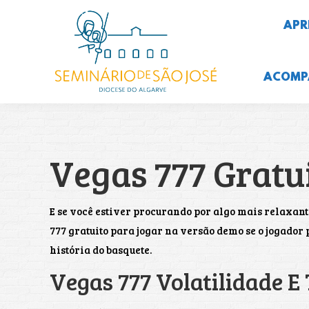
APR
ACOMP
Vegas 777 Gratu
E se você estiver procurando por algo mais relaxant
777 gratuito para jogar na versão demo se o jogador
história do basquete.
Vegas 777 Volatilidade 