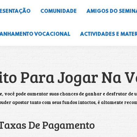
ESENTAÇÃO
COMUNIDADE
AMIGOS DO SEMIN
ANHAMENTO VOCACIONAL
ACTIVIDADES E MATER
ito Para Jogar Na 
e, você pode aumentar suas chances de ganhar e desfrutar de u
 puder apostar tanto com seus fundos intactos, é altamente re
E Taxas De Pagamento