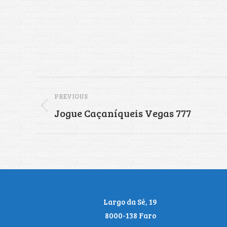
Post
PREVIOUS
navigation
Jogue Caçaníqueis Vegas 777
Previous
post:
Largo da Sé, 19
8000-138 Faro