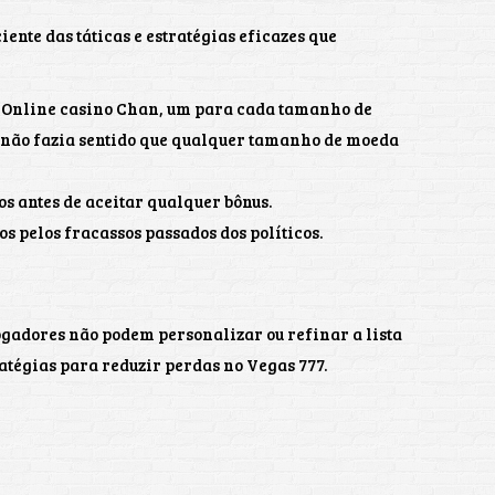
iente das táticas e estratégias eficazes que
no Online casino Chan, um para cada tamanho de
o não fazia sentido que qualquer tamanho de moeda
os antes de aceitar qualquer bônus.
os pelos fracassos passados dos políticos.
jogadores não podem personalizar ou refinar a lista
atégias para reduzir perdas no Vegas 777.