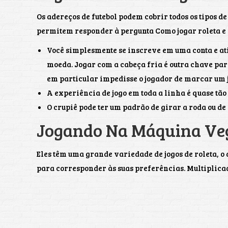
Os adereços de futebol podem cobrir todos os tipos de
permitem responder à pergunta Como jogar roleta e
Você simplesmente se inscreve em uma conta e ati
moeda. Jogar com a cabeça fria é outra chave par
em particular impedisse o jogador de marcar um 
A experiência de jogo em toda a linha é quase tão 
O crupiê pode ter um padrão de girar a roda ou de 
Jogando Na Máquina Veg
Eles têm uma grande variedade de jogos de roleta, o 
para corresponder às suas preferências. Multiplicad