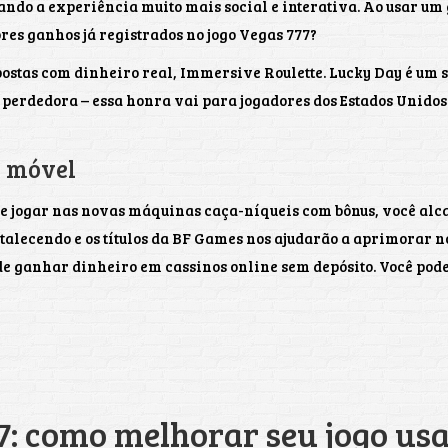
ando a experiência muito mais social e interativa. Ao usar um 
res ganhos já registrados no jogo Vegas 777?
postas com dinheiro real, Immersive Roulette. Lucky Day é um
r perdedora – essa honra vai para jogadores dos Estados Unido
o móvel
 de jogar nas novas máquinas caça-níqueis com bônus, você a
alecendo e os títulos da BF Games nos ajudarão a aprimorar n
e ganhar dinheiro em cassinos online sem depósito. Você pode 
77: como melhorar seu jogo us