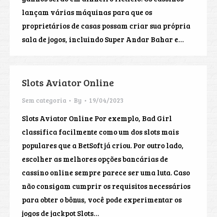
lançam várias máquinas para que os
proprietários de casas possam criar sua própria
sala de jogos, incluindo Super Andar Bahar e…
Slots Aviator Online
Sem categoria
By
19/04/2023
Slots Aviator Online Por exemplo, Bad Girl
classifica facilmente como um dos slots mais
populares que a BetSoft já criou. Por outro lado,
escolher as melhores opções bancárias de
cassino online sempre parece ser uma luta. Caso
não consigam cumprir os requisitos necessários
para obter o bônus, você pode experimentar os
jogos de jackpot Slots…