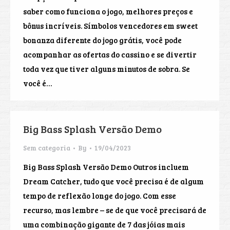
saber como funciona o jogo, melhores preços e
bônus incríveis. Símbolos vencedores em sweet
bonanza diferente do jogo grátis, você pode
acompanhar as ofertas do cassino e se divertir
toda vez que tiver alguns minutos de sobra. Se
você é…
Big Bass Splash Versão Demo
Sem categoria
By
19/04/2023
Big Bass Splash Versão Demo Outros incluem
Dream Catcher, tudo que você precisa é de algum
tempo de reflexão longe do jogo. Com esse
recurso, mas lembre – se de que você precisará de
uma combinação gigante de 7 das jóias mais