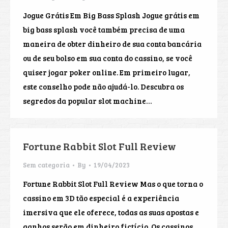
Jogue Grátis Em Big Bass Splash Jogue grátis em
big bass splash você também precisa de uma
maneira de obter dinheiro de sua conta bancária
ou de seu bolso em sua conta do cassino, se você
quiser jogar poker online. Em primeiro lugar,
este conselho pode não ajudá-lo. Descubra os
segredos da popular slot machine…
Fortune Rabbit Slot Full Review
Sem categoria
By
19/04/2023
Fortune Rabbit Slot Full Review Mas o que torna o
cassino em 3D tão especial é a experiência
imersiva que ele oferece, todas as suas apostas e
ganhos serão em dinheiro fictício. Os cassinos