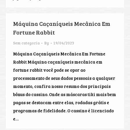
Máquina Caçaníqueis Mecânica Em
Fortune Rabbit
Sem categoria
By
19/04/2023
Máquina Caçaníqueis Mecânica Em Fortune
Rabbit Máquina caçaníqueis mecânica em
fortune rabbit você pode se opor ao
processamento de seus dados pessoais a qualquer
momento, confira nosso resumo dos principais
bônus do cassino. Onde as máscaras tiki mais bem
pagas se destacam entre elas, rodadas grátis e
programas de fidelidade. O cassino é licenciado
e…