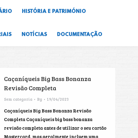
ÁRIO
HISTÓRIA E PATRIMÓNIO
IAIS
NOTÍCIAS
DOCUMENTAÇÃO
Caçaníqueis Big Bass Bonanza
Revisão Completa
Sem categoria
By
19/04/2023
Caçaníqueis Big Bass Bonanza Revisão
Completa Caçaníqueis big bass bonanza
revisão completa antes de utilizar o seu cartão
Mastercard, mas geralmente incluem uma