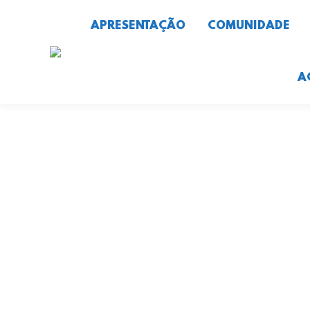
APRESENTAÇÃO
COMUNIDADE
A
5 E Slot Do Carretel Em Fortune Rabbi
Sem categoria
By
19/04/2023
5 E Slot Do Carretel Em Fortune Rabbit Os jogado
5 e slot do carretel em fortune rabbit river of S
Aviator Vários ícones E Funções