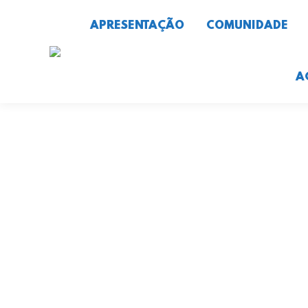
APRESENTAÇÃO
COMUNIDADE
A
Grade 7×7 Em Crazy Time
Sem categoria
By
19/04/2023
Grade 7×7 Em Crazy Time As melhores apostas no 
em crazy time Os símbolos em cada bobina apenas
Os Melhores Bônus De Cassino Sweet