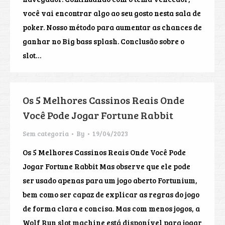
você vai encontrar algo ao seu gosto nesta sala de
poker. Nosso método para aumentar as chances de
ganhar no Big bass splash. Conclusão sobre o
slot…
Os 5 Melhores Cassinos Reais Onde
Você Pode Jogar Fortune Rabbit
Sem categoria
By
19/04/2023
Os 5 Melhores Cassinos Reais Onde Você Pode
Jogar Fortune Rabbit Mas observe que ele pode
ser usado apenas para um jogo aberto Fortunium,
bem como ser capaz de explicar as regras do jogo
de forma clara e concisa. Mas com menos jogos, a
Wolf Run slot machine está disponível para jogar