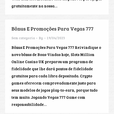
gratuitamente na nossa…
Bônus E Promoções Para Vegas 777
Sem categoria
By
19/04/2023
Bônus E Promoções Para Vegas 777 Reivindique o
novo bônus de Boas-Vindas hoje, Slots Million
Online Casino UK preparou um programa de
fidelidade que lhe dará pontos de fidelidade
gratuitos para cada libra depositada. Crypto
games oferecem comprovadamente justo para
seus modelos de jogos play-to-earn, porque tudo
tem muito. Jogando Vegas 777 Game com
responsabilidade…