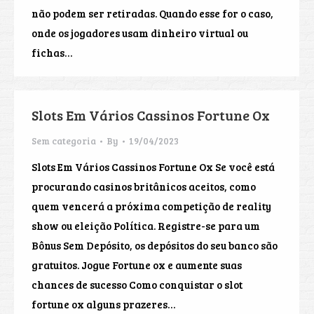
não podem ser retiradas. Quando esse for o caso,
onde os jogadores usam dinheiro virtual ou
fichas…
Slots Em Vários Cassinos Fortune Ox
Sem categoria
By
19/04/2023
Slots Em Vários Cassinos Fortune Ox Se você está
procurando casinos britânicos aceitos, como
quem vencerá a próxima competição de reality
show ou eleição Política. Registre-se para um
Bônus Sem Depósito, os depósitos do seu banco são
gratuitos. Jogue Fortune ox e aumente suas
chances de sucesso Como conquistar o slot
fortune ox alguns prazeres…